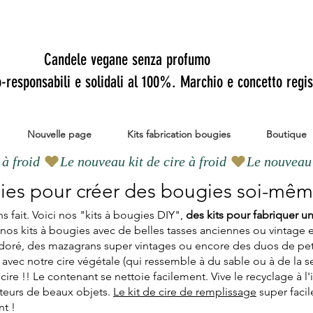
Candele vegane senza profumo
o-responsabili e solidali al 100%. Marchio e concetto regis
Nouvelle page
Kits fabrication bougies
Boutique
gies pour créer des bougies soi-mêm
 fait. Voici nos "kits à bougies DIY",
des kits pour fabriquer u
os kits à bougies avec de belles tasses anciennes ou vintage e
é doré, des mazagrans super vintages ou encore des duos de petits
 avec notre cire végétale (qui ressemble à du sable ou à de la
ire !! Le contenant se nettoie facilement. Vive le recyclage à l'i
ateurs de beaux objets.
Le kit de cire de remplissage
super facil
t !