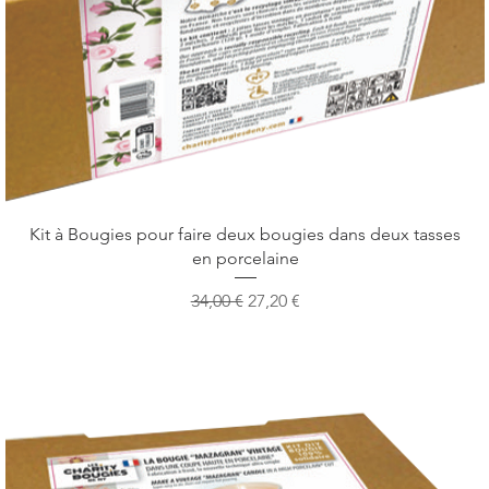
Vista rapida
Kit à Bougies pour faire deux bougies dans deux tasses
en porcelaine
Prezzo regolare
Prezzo scontato
34,00 €
27,20 €