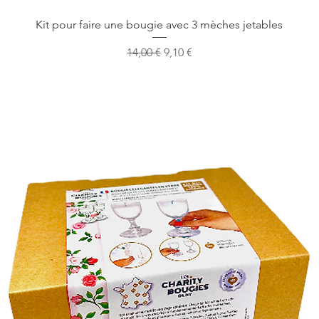
Vista rapida
Kit pour faire une bougie avec 3 mèches jetables
Prezzo regolare
Prezzo scontato
14,00 €
9,10 €