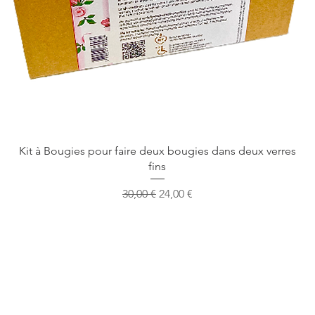
Vista rapida
Kit à Bougies pour faire deux bougies dans deux verres
fins
Prezzo regolare
Prezzo scontato
30,00 €
24,00 €