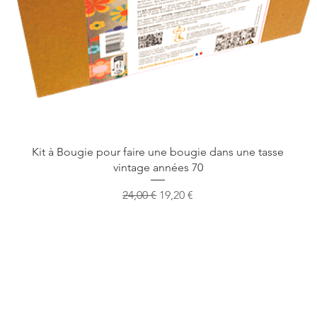
Vista rapida
Kit à Bougie pour faire une bougie dans une tasse
vintage années 70
Prezzo regolare
Prezzo scontato
24,00 €
19,20 €