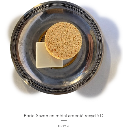
Vista rapida
Porte-Savon en métal argenté recyclé D
Prezzo
9,00 €