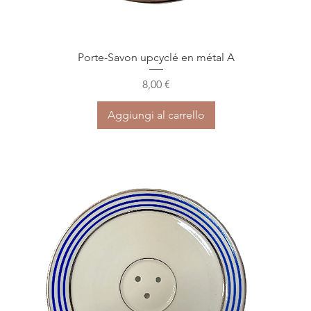
Vista rapida
Porte-Savon upcyclé en métal A
Prezzo
8,00 €
Aggiungi al carrello