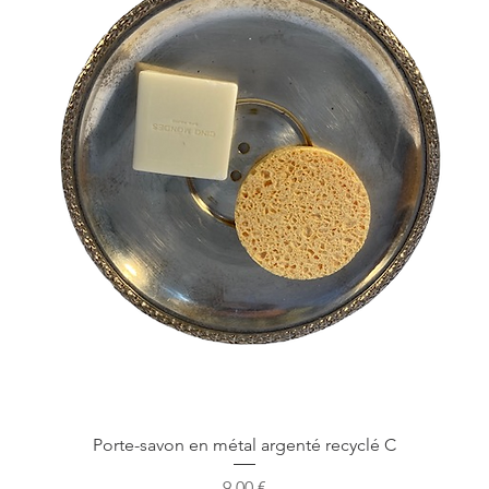
Vista rapida
Porte-savon en métal argenté recyclé C
Prezzo
9,00 €