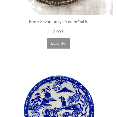
Vista rapida
Porte-Savon upcyclé en métal B
Prezzo
8,00 €
Esaurito