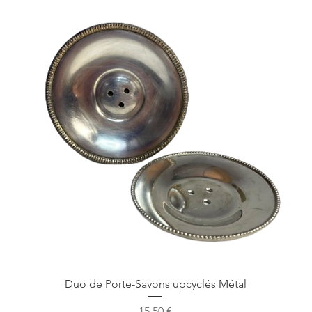
Vista rapida
Duo de Porte-Savons upcyclés Métal
Prezzo
15,50 €