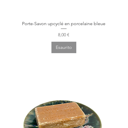
Vista rapida
Porte-Savon upcyclé en porcelaine bleue
Prezzo
8,00 €
Esaurito