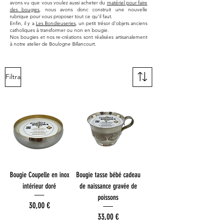
avons vu que vous voulez aussi acheter du
matériel pour faire
des bougies
, nous avons donc construit une nouvelle
rubrique pour vous proposer tout ce qu'il faut.
Enfin, il y a
Les Bondieuseries
, un petit trésor
d'objets anciens
catholiques à transformer ou non en bougie.
Nos bougies et nos re-créations sont réalisées artisanalement
à notre atelier de Boulogne Billancourt.
Filtra
Bougie Coupelle en inox
Bougie tasse bébé cadeau
intérieur doré
de naissance gravée de
poissons
Prezzo
30,00 €
Prezzo
33,00 €