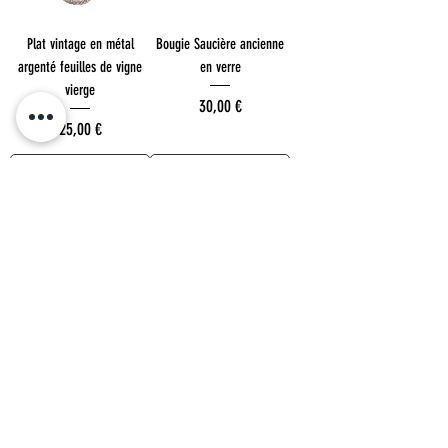
Plat vintage en métal
Bougie Saucière ancienne
argenté feuilles de vigne
en verre
vierge
Prezzo
30,00 €
Prezzo
25,00 €
Aggiungi al
Aggiungi al
carrello
carrello
Charity Brocante
Charity Brocante
Petit plat et assiette feuille
Vase en opaline blanc nacré
de choux
année 40 - 50
Prezzo
Prezzo
25,00 €
35,00 €