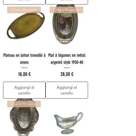
Charity Brocante
Charity Brocante
Plateau en laiton travaillé à
Plat à légumes en métal
anses
argenté style 1930-40
Prezzo
Prezzo
18,00 €
28,00 €
Aggiungi al
Aggiungi al
carrello
carrello
Charity Brocante