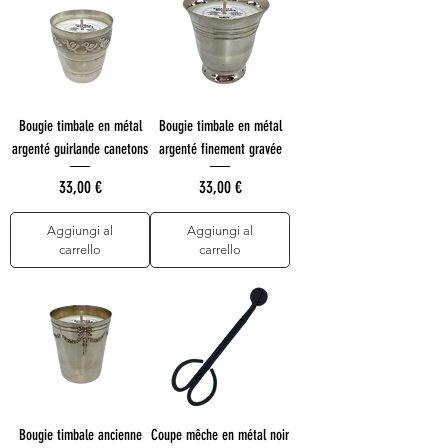
Bougie timbale en métal
Bougie timbale en métal
argenté guirlande canetons
argenté finement gravée
Prezzo
Prezzo
33,00 €
33,00 €
Aggiungi al
Aggiungi al
carrello
carrello
Bougie timbale ancienne
Coupe mêche en métal noir