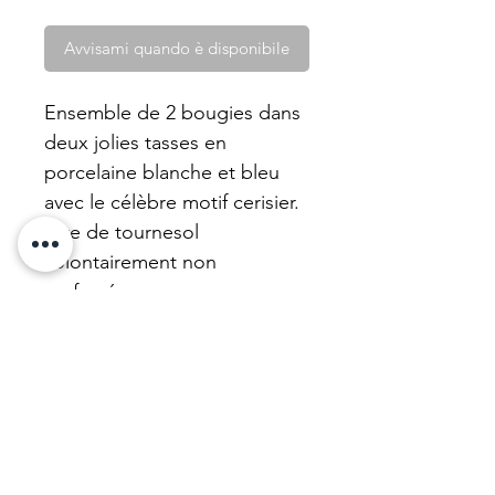
Avvisami quando è disponibile
Ensemble de 2 bougies dans
deux jolies tasses en
porcelaine blanche et bleu
avec le célèbre motif cerisier.
Cire de tournesol
volontairement non
parfumée.
Nos tasses sont des achats
caritatifs qui financent de
l'entraide.
Nous mettons à neuf nos
bougies. N'hésitez pas !